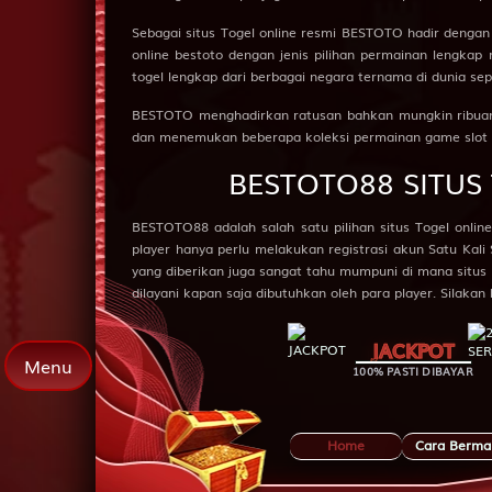
W
Cagliari
Sebagai situs Togel online resmi BESTOTO hadir dengan
0.00
HDP
0.00
-1.16
Odds
1.02
online bestoto dengan jenis pilihan permainan lengkap 
togel lengkap dari berbagai negara ternama di dunia sepe
PLAY
BESTOTO menghadirkan ratusan bahkan mungkin ribuan kol
Genoa vs Napoli
dan menemukan beberapa koleksi permainan game slot b
i
23/08 01:45AM
BESTOTO88 SITUS
H
Genoa
BESTOTO88 adalah salah satu pilihan situs Togel onlin
W
Napoli
player hanya perlu melakukan registrasi akun Satu Kali
0.75
HDP
-0.75
-1.28
Odds
1.11
yang diberikan juga sangat tahu mumpuni di mana situs 
dilayani kapan saja dibutuhkan oleh para player. Silaka
PLAY
JACKPOT
RCD Espa... vs Levante
Menu
i
16/08 22:00PM
100% PASTI DIBAYAR
H
RCD Espanyol
Home
Cara Berma
W
Levante