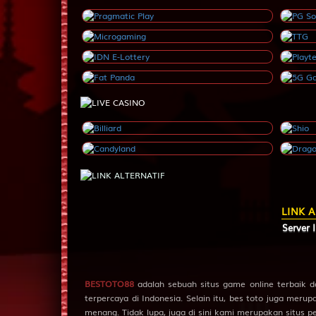
H
Brentford
W
Tottenham Hotspur
0.00
HDP
0.00
-1.28
Odds
1.11
PLAY
Racing S... vs Villarre...
i
16/08 22:00PM
H
Racing Santander
W
Villarreal
0.50
HDP
-0.50
-1.31
Odds
-1.13
LINK 
Server 
PLAY
Parma Ca... vs Cagliari
i
23/08 01:45AM
BESTOTO88
adalah sebuah situs game online terbaik da
H
Parma Calcio
terpercaya di Indonesia. Selain itu, bes toto juga mer
menang. Tidak lupa, juga di sini kami merupakan situs 